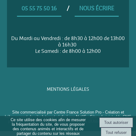
05 55 75 50 16
/
NOUS ÉCRIRE
Du Mardi au Vendredi : de 8h30 à 12h00 de 13h00
à 16h30
Le Samedi : de 8h00 à 12h00
MENTIONS LÉGALES
Site commercialisé par Centre France Solution Pro
-
Création et
hébergement du site Internet réalisé par Net15
-
Site administrable CMS
Ce site utilise des cookies afin de mesurer
propulsé par WebSee
-
Conditions Générales d'Utilisation
-
Gérer les
la fréquentation du site, de vous proposer
cookies
des contenus animés et interactifs et de
partager du contenu sur les réseaux