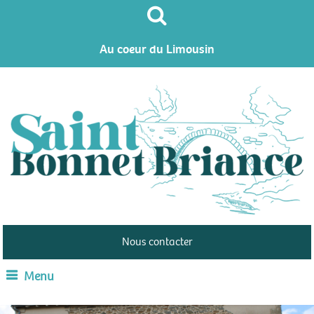
Au coeur du Limousin
Nous contacter
Menu