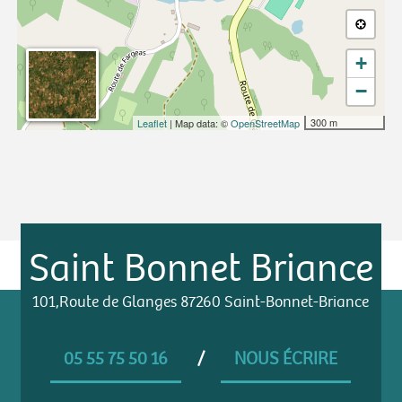
+
−
300 m
Leaflet
| Map data: ©
OpenStreetMap
Saint Bonnet Briance
101,Route de Glanges 87260 Saint-Bonnet-Briance
05 55 75 50 16
/
NOUS ÉCRIRE