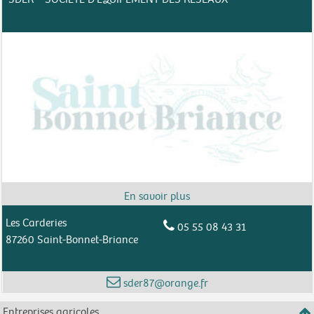
Les Carderies
05 55 08 43 31
87260 Saint-Bonnet-Briance
sder87@orange.fr
Entreprises agricoles