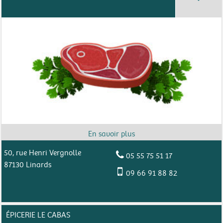
50, rue Henri Vergnolle
05 55 75 51 17
87130 Linards
09 66 91 88 82
ÉPICERIE LE CABAS