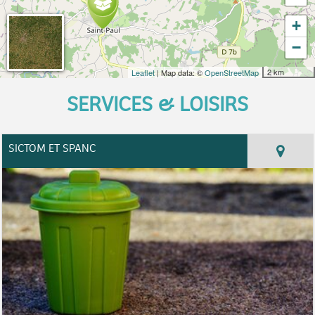
+
−
2 km
Leaflet
| Map data: ©
OpenStreetMap
SERVICES & LOISIRS
SICTOM ET SPANC